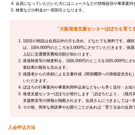
会員になっていただいた方にはニュースなどの情報提供や事業案内
検査などの料金が一部割引となります。
「大阪発達支援センターぽぽろを育て
1回目の相談は会員以外の方も含め、どなたでも無料です。
は、1回4,000円のところを3,000円にさせていただきます
上記に交通費実費相当額が加わります。
発達検査等の検査料を、1回6,000円のところを1回5,000円に
査結果の報告も含みます。
保護者からの依頼による文書作成（関係機関への情報提供含む）1通3
いただきます。
ぽぽろの行事案内や事業利用申込表などをいち早く送付・お知
発達支援センターぽぽろが発行します「ぽぽろだより」（
支援教室等の情報が掲載されます。会員さんにつきましては一部
その他、簡単な相談事やお困りごとがあれば「育てる会の会員て
入会申込方法