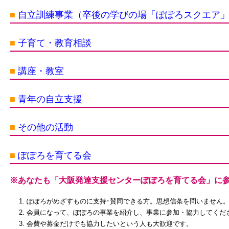
■
自立訓練事業（卒後の学びの場「ぽぽろスクエア
■
子育て・教育相談
■
講座・教室
■
青年の自立支援
■
その他の活動
■
ぽぽろを育てる会
※あなたも「大阪発達支援センターぽぽろを育てる会」に
ぽぽろがめざすものに支持･賛同できる方。思想信条を問いません
会員になって、ぽぽろの事業を紹介し、事業に参加・協力してくだ
会費や募金だけでも協力したいという人も大歓迎です。