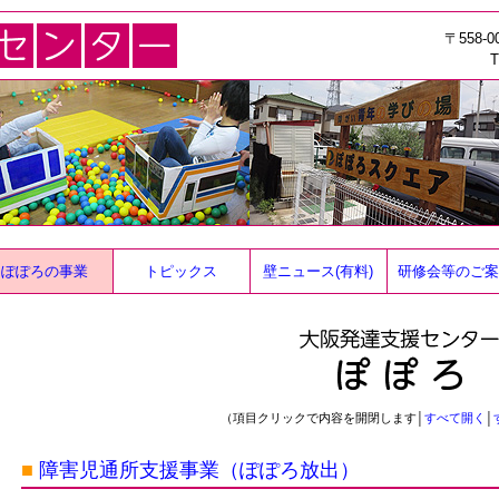
〒558
T
ぽぽろの事業
トピックス
壁ニュース(有料)
研修会等のご案
（項目クリックで内容を開閉します│
すべて開く
│
■
障害児通所支援事業（ぽぽろ放出）