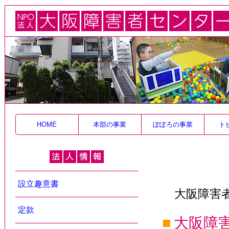
HOME
本部の事業
ぽぽろの事業
ト
設立趣意書
大阪障害
定款
■
大阪障