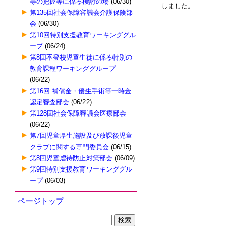
等の把握等に係る検討の場
(06/30)
しました。
第135回社会保障審議会介護保険部
会
(06/30)
第10回特別支援教育ワーキンググル
ープ
(06/24)
第8回不登校児童生徒に係る特別の
教育課程ワーキンググループ
(06/22)
第16回 補償金・優生手術等一時金
認定審査部会
(06/22)
第128回社会保障審議会医療部会
(06/22)
第7回児童厚生施設及び放課後児童
クラブに関する専門委員会
(06/15)
第8回児童虐待防止対策部会
(06/09)
第9回特別支援教育ワーキンググル
ープ
(06/03)
ページトップ