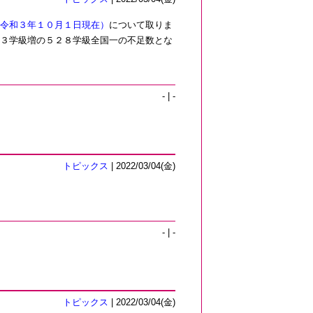
令和３年１０月１日現在）
について取りま
３学級増の５２８学級全国一の不足数とな
- | -
トピックス
| 2022/03/04(金)
- | -
トピックス
| 2022/03/04(金)