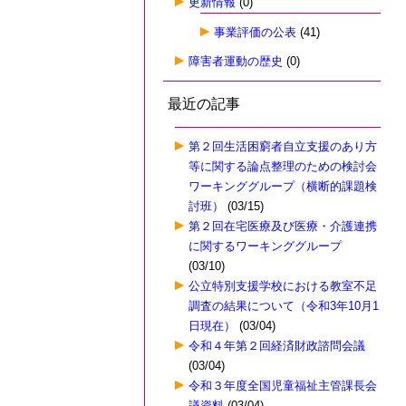
更新情報
(0)
事業評価の公表
(41)
障害者運動の歴史
(0)
最近の記事
第２回生活困窮者自立支援のあり方
等に関する論点整理のための検討会
ワーキンググループ（横断的課題検
討班）
(03/15)
第２回在宅医療及び医療・介護連携
に関するワーキンググループ
(03/10)
公立特別支援学校における教室不足
調査の結果について（令和3年10月1
日現在）
(03/04)
令和４年第２回経済財政諮問会議
(03/04)
令和３年度全国児童福祉主管課長会
議資料
(03/04)