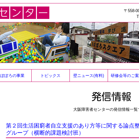
〒558
T
ぽぽろの事業
トピックス
壁ニュース(有料)
研修会等のご案
大阪障害者センターの発信情報一覧
第２回生活困窮者自立支援のあり方等に関する論点
グループ（横断的課題検討班）