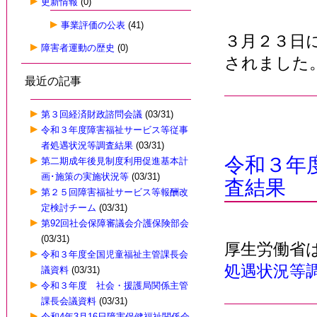
更新情報
(0)
事業評価の公表
(41)
３月２３日
障害者運動の歴史
(0)
されました
最近の記事
第３回経済財政諮問会議
(03/31)
令和３年度障害福祉サービス等従事
者処遇状況等調査結果
(03/31)
令和３年
第二期成年後見制度利用促進基本計
画･施策の実施状況等
(03/31)
査結果
第２５回障害福祉サービス等報酬改
定検討チーム
(03/31)
第92回社会保障審議会介護保険部会
(03/31)
厚生労働省
令和３年度全国児童福祉主管課長会
処遇状況等
議資料
(03/31)
令和３年度 社会・援護局関係主管
課長会議資料
(03/31)
令和4年3月16日障害保健福祉関係会