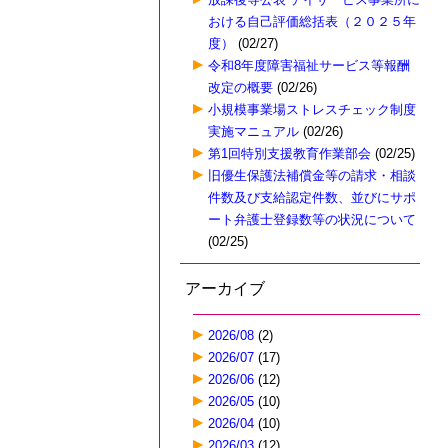
おける自己評価総括表（２０２５年
度）
(02/27)
令和8年度障害福祉サービス等報酬
改定の概要
(02/26)
小規模事業場ストレスチェック制度
実施マニュアル
(02/26)
第1回特別支援教育作業部会
(02/25)
旧優生保護法補償金等の請求・相談
件数及び支給認定件数、並びにサポ
ート弁護士登録数等の状況について
(02/25)
アーカイブ
2026/08
(2)
2026/07
(17)
2026/06
(12)
2026/05
(10)
2026/04
(10)
2026/03
(12)