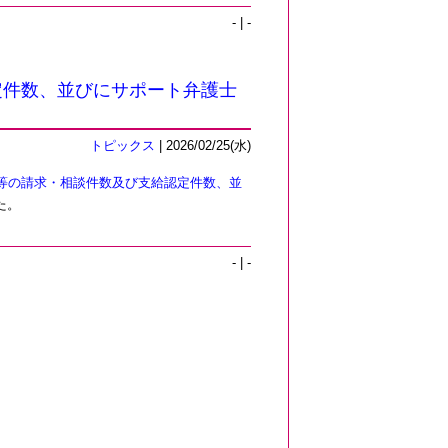
- | -
定件数、並びにサポート弁護士
トピックス
| 2026/02/25(水)
等の請求・相談件数及び支給認定件数、並
た。
- | -