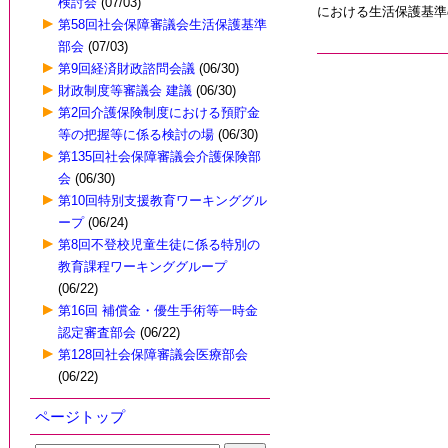
検討会
(07/03)
における生活保護基準
第58回社会保障審議会生活保護基準
部会
(07/03)
第9回経済財政諮問会議
(06/30)
財政制度等審議会 建議
(06/30)
第2回介護保険制度における預貯金
等の把握等に係る検討の場
(06/30)
第135回社会保障審議会介護保険部
会
(06/30)
第10回特別支援教育ワーキンググル
ープ
(06/24)
第8回不登校児童生徒に係る特別の
教育課程ワーキンググループ
(06/22)
第16回 補償金・優生手術等一時金
認定審査部会
(06/22)
第128回社会保障審議会医療部会
(06/22)
ページトップ